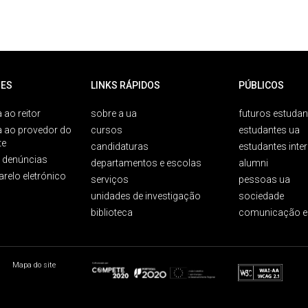
ES
LINKS RÁPIDOS
PÚBLICOS
 ao reitor
sobre a ua
futuros estudan
a ao provedor do
cursos
estudantes ua
te
candidaturas
estudantes inte
e denúncias
departamentos e escolas
alumni
arelo eletrónico
serviços
pessoas ua
unidades de investigação
sociedade
biblioteca
comunicação e
Mapa do site