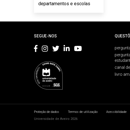
departamentos e escolas
Rodapé
SEGUE-NOS
QUESTÕ
pergunta
pergunt
estudan
canal d
livro am
Proteção de dados
Termos de utilização
Acessibilidade
Universidade de Aveiro 2026