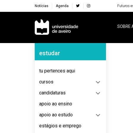
Notícias
Agenda
Futuros e
Navegação Principal
SOBRE 
Navegação Lateral
estudar
No content to display
tu pertences aqui
cursos
candidaturas
apoio ao ensino
apoio ao estudo
estágios e emprego