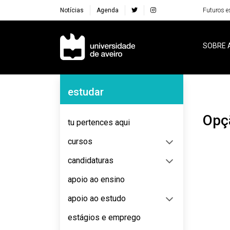
Notícias
Agenda
Futuros e
Navegação Principal
SOBRE 
Navegação Lateral
estudar
Op
tu pertences aqui
cursos
candidaturas
apoio ao ensino
apoio ao estudo
estágios e emprego