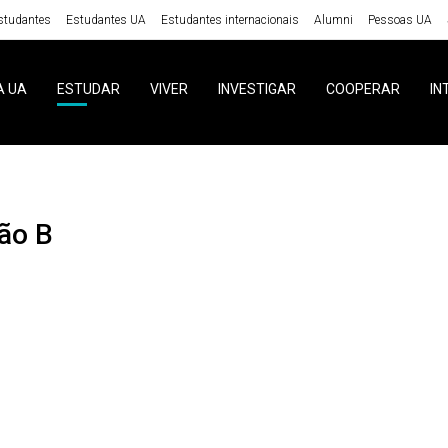
studantes
Estudantes UA
Estudantes internacionais
Alumni
Pessoas UA
A UA
ESTUDAR
VIVER
INVESTIGAR
COOPERAR
IN
ção B