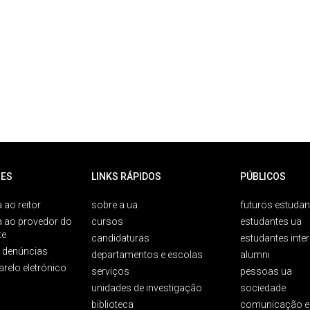
ES
LINKS RÁPIDOS
PÚBLICOS
 ao reitor
sobre a ua
futuros estudan
a ao provedor do
cursos
estudantes ua
te
candidaturas
estudantes inte
e denúncias
departamentos e escolas
alumni
arelo eletrónico
serviços
pessoas ua
unidades de investigação
sociedade
biblioteca
comunicação e