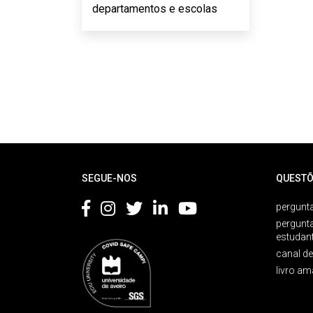
departamentos e escolas
Rodapé
SEGUE-NOS
QUESTÕ
pergunta
pergunt
estudan
canal d
livro am