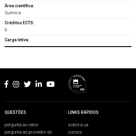
Área científica:
Química
Créditos ECTS:
6
Carga letiva:
Rodapé
QUESTÕES
LINKS RÁPIDOS
pergunta ao reitor
sobre a ua
pergunta ao provedor do
cursos