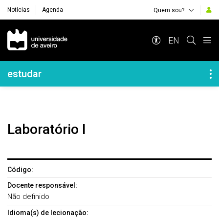
Notícias
Agenda
Quem sou?
Navegação Principal
EN
Navegação Lateral
estudar
Laboratório I
Código:
Docente responsável:
Não definido
Idioma(s) de lecionação: