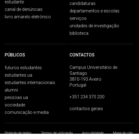
estudante
candidaturas
canal de denúncias
departamentos e escolas
livro amarelo eletrónico
serviços
unidades de investigação
biblioteca
PÚBLICOS
CONTACTOS
Campus Universitário de
futuros estudantes
Santiago
estudantes ua
3810-193 Aveiro
estudantes internacionais
Portugal
alumni
+351 234 370 200
pessoas ua
sociedade
contactos gerais
comunicação e media
Proteção de dados
Termos de utilização
Acessibilidade
Mapa do site