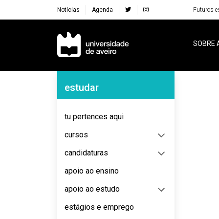
Notícias
Agenda
Futuros e
Navegação Principal
SOBRE 
Navegação Lateral
estudar
No content to display
tu pertences aqui
cursos
candidaturas
apoio ao ensino
apoio ao estudo
estágios e emprego