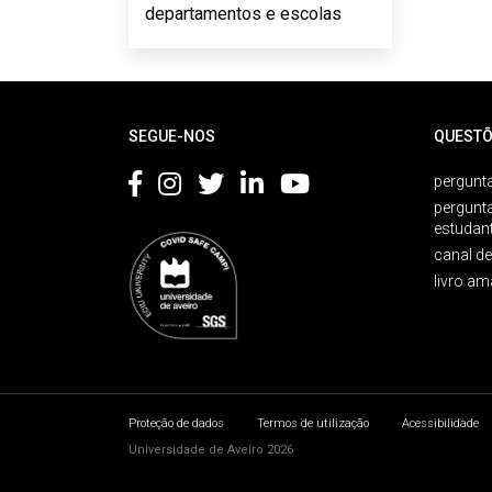
departamentos e escolas
Rodapé
SEGUE-NOS
QUESTÕ
pergunta
pergunt
estudan
canal d
livro am
Proteção de dados
Termos de utilização
Acessibilidade
Universidade de Aveiro 2026