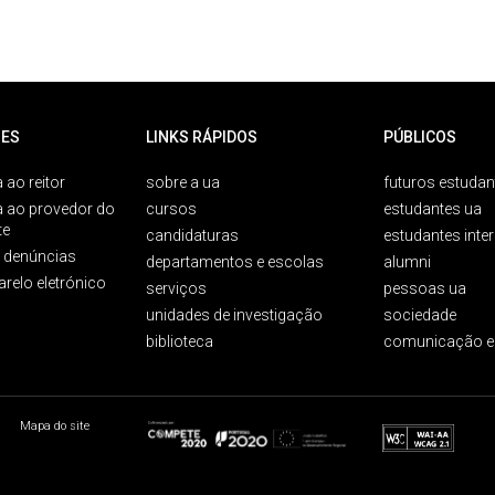
ES
LINKS RÁPIDOS
PÚBLICOS
 ao reitor
sobre a ua
futuros estudan
a ao provedor do
cursos
estudantes ua
te
candidaturas
estudantes inte
e denúncias
departamentos e escolas
alumni
arelo eletrónico
serviços
pessoas ua
unidades de investigação
sociedade
biblioteca
comunicação e
Mapa do site