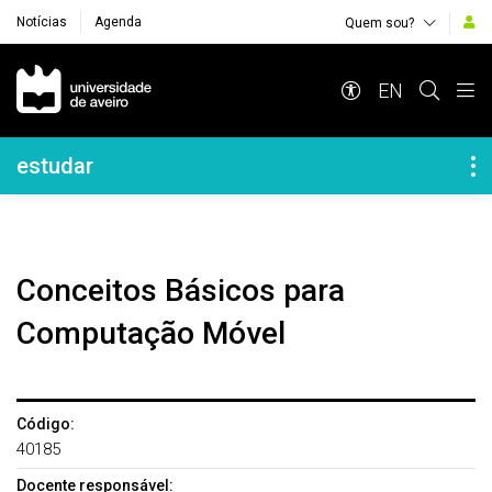
Notícias
Agenda
Quem sou?
Navegação Principal
EN
Navegação Lateral
estudar
Conceitos Básicos para
Computação Móvel
Código:
40185
Docente responsável: