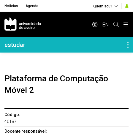
Notícias
Agenda
Quem sou?
Navegação Principal
EN
Navegação Lateral
estudar
Plataforma de Computação
Móvel 2
Código:
40187
Docente responsável: