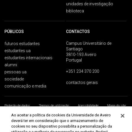
unidades de investigação
biblioteca
PÚBLICOS
CONTACTOS
Campus Universitário de
futuros estudantes
Santiago
estudantes ua
3810-193 Aveiro
estudantes internacionais
Portugal
alumni
+351 234 370 200
pessoas ua
sociedade
contactos gerais
comunicação e media
Proteção de dados
Termos de utilização
Acessibilidade
Mapa do site
Universidade de Aveiro 2026
Ao aceitar a política de cookies da Universidade de Aveiro
deverá ter em consideração que o armazenamento de
cookies no seu dispositivo possibilita a personalização da
utilização e a melhoria de navegação no website. Poderá