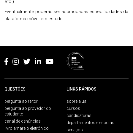
etc.).
Eventualmente poderão ser acomodadas especificidades da
plataforma móvel em estudo.
Rodapé
QUESTÕES
LINKS RÁPIDOS
pergunta ao reitor
sobre a ua
pergunta ao provedor do
cursos
estudante
candidaturas
canal de denúncias
departamentos e escolas
livro amarelo eletrónico
serviços