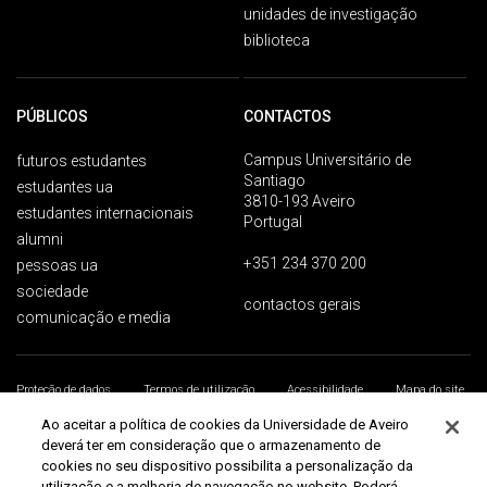
unidades de investigação
biblioteca
PÚBLICOS
CONTACTOS
Campus Universitário de
futuros estudantes
Santiago
estudantes ua
3810-193 Aveiro
estudantes internacionais
Portugal
alumni
+351 234 370 200
pessoas ua
sociedade
contactos gerais
comunicação e media
Proteção de dados
Termos de utilização
Acessibilidade
Mapa do site
Universidade de Aveiro 2026
Ao aceitar a política de cookies da Universidade de Aveiro
deverá ter em consideração que o armazenamento de
cookies no seu dispositivo possibilita a personalização da
utilização e a melhoria de navegação no website. Poderá