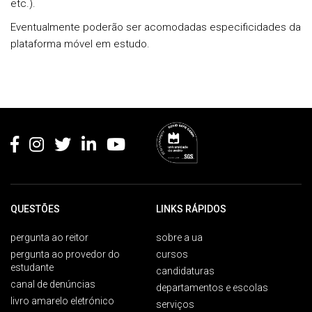
etc.).
Eventualmente poderão ser acomodadas especificidades da
plataforma móvel em estudo.
Rodapé
QUESTÕES
LINKS RÁPIDOS
pergunta ao reitor
sobre a ua
pergunta ao provedor do
cursos
estudante
candidaturas
canal de denúncias
departamentos e escolas
livro amarelo eletrónico
serviços