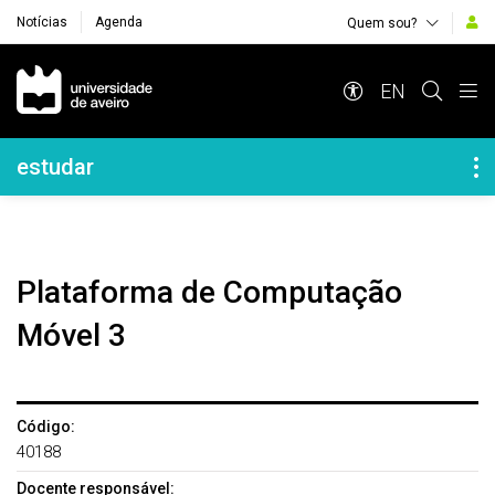
Notícias
Agenda
Quem sou?
Navegação Principal
EN
Navegação Lateral
estudar
Plataforma de Computação
Móvel 3
Código:
40188
Docente responsável: