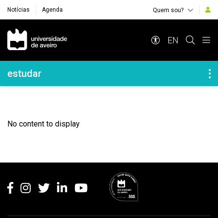
Notícias
Agenda
Quem sou?
Navegação Principal
EN
Navegação Lateral
estudar
No content to display
Rodapé