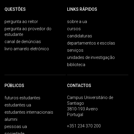
QUESTÕES
LINKS RÁPIDOS
pergunta ao reitor
sobre a ua
pergunta ao provedor do
cursos
estudante
candidaturas
canal de denúncias
departamentos e escolas
livro amarelo eletrónico
serviços
unidades de investigação
biblioteca
PÚBLICOS
CONTACTOS
Campus Universitário de
futuros estudantes
Santiago
estudantes ua
3810-193 Aveiro
estudantes internacionais
Portugal
alumni
+351 234 370 200
pessoas ua
sociedade