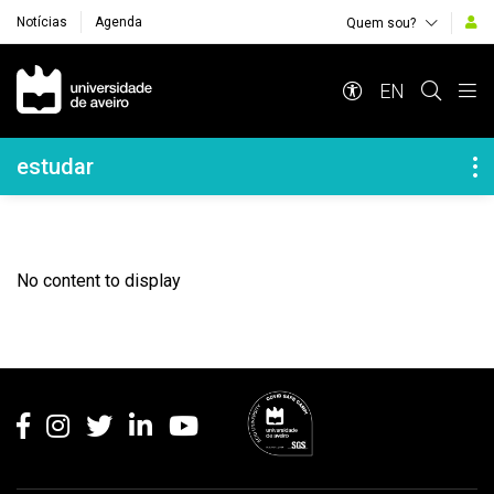
Notícias
Agenda
Quem sou?
Navegação Principal
EN
Navegação Lateral
estudar
No content to display
Rodapé