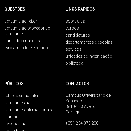
QUESTÕES
LINKS RÁPIDOS
pergunta ao reitor
sobre a ua
pergunta ao provedor do
cursos
estudante
candidaturas
canal de denúncias
departamentos e escolas
livro amarelo eletrónico
serviços
unidades de investigação
biblioteca
PÚBLICOS
CONTACTOS
Campus Universitário de
futuros estudantes
Santiago
estudantes ua
3810-193 Aveiro
estudantes internacionais
Portugal
alumni
+351 234 370 200
pessoas ua
sociedade