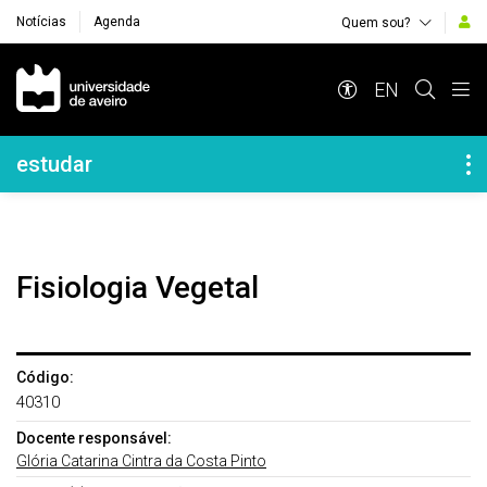
Notícias
Agenda
Quem sou?
Navegação Principal
EN
Navegação Lateral
estudar
Fisiologia Vegetal
Código:
40310
Docente responsável:
Glória Catarina Cintra da Costa Pinto