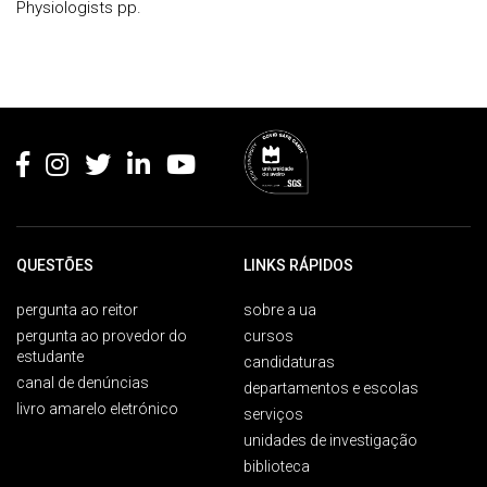
Physiologists pp.
Rodapé
QUESTÕES
LINKS RÁPIDOS
pergunta ao reitor
sobre a ua
pergunta ao provedor do
cursos
estudante
candidaturas
canal de denúncias
departamentos e escolas
livro amarelo eletrónico
serviços
unidades de investigação
biblioteca