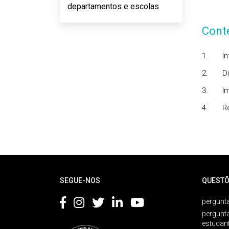
departamentos e escolas
Cont
1.
I
2.
D
3.
I
4.
R
Rodapé
SEGUE-NOS
QUESTÕ
pergunta
pergunt
estudan