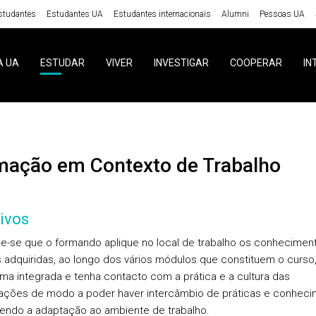
studantes
Estudantes UA
Estudantes internacionais
Alumni
Pessoas UA
A UA
ESTUDAR
VIVER
INVESTIGAR
COOPERAR
IN
rmação em Contexto de Trabalho
ivos
e-se que o formando aplique no local de trabalho os conhecimen
s adquiridas, ao longo dos vários módulos que constituem o curso
ma integrada e tenha contacto com a prática e a cultura das
ações de modo a poder haver intercâmbio de práticas e conheci
ndo a adaptação ao ambiente de trabalho.