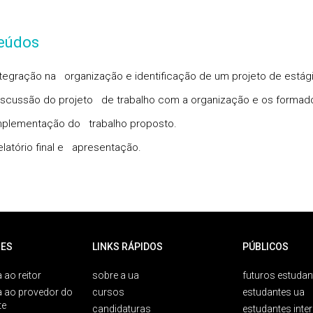
eúdos
ntegração na organização e identificação de um projeto de estági
iscussão do projeto de trabalho com a organização e os formad
mplementação do trabalho proposto.
elatório final e apresentação.
ES
LINKS RÁPIDOS
PÚBLICOS
 ao reitor
sobre a ua
futuros estudan
a ao provedor do
cursos
estudantes ua
te
candidaturas
estudantes inte