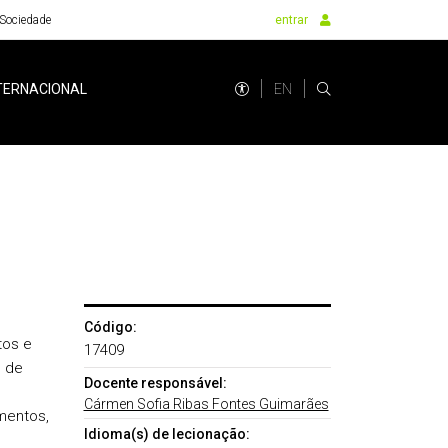
Sociedade
entrar
EN
TERNACIONAL
Código:
tos e
17409
, de
Docente responsável:
Cármen Sofia Ribas Fontes Guimarães
mentos,
Idioma(s) de lecionação: