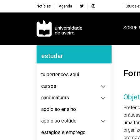
Notícias
Agenda
Futuros e
Navegação Principal
SOBRE 
Navegação Lateral
estudar
Fo
tu pertences aqui
cursos
Objet
candidaturas
Pretend
apoio ao ensino
prática
apoio ao estudo
uma for
organiz
estágios e emprego
promove