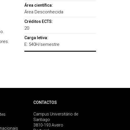
Área científica:
Área Desconhecida
Créditos ECTS:
20
o.
Carga letiva:
ores.
E: 540H/semestre
CONTACTOS
Campus Universitário de
tes
Santiago
3810-193 Aveiro
rnacionais