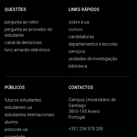
QUESTÕES
LINKS RÁPIDOS
pergunta ao reitor
sobre a ua
pergunta ao provedor do
cursos
estudante
candidaturas
canal de denúncias
departamentos e escolas
livro amarelo eletrónico
serviços
unidades de investigação
biblioteca
PÚBLICOS
CONTACTOS
Campus Universitário de
futuros estudantes
Santiago
estudantes ua
3810-193 Aveiro
estudantes internacionais
Portugal
alumni
+351 234 370 200
pessoas ua
sociedade