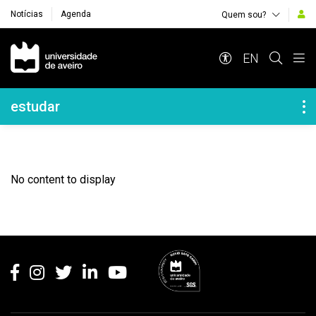
Notícias
Agenda
Quem sou?
Navegação Principal
EN
Navegação Lateral
estudar
No content to display
Rodapé