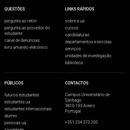
QUESTÕES
LINKS RÁPIDOS
pergunta ao reitor
sobre a ua
pergunta ao provedor do
cursos
estudante
candidaturas
canal de denúncias
departamentos e escolas
livro amarelo eletrónico
serviços
unidades de investigação
biblioteca
PÚBLICOS
CONTACTOS
Campus Universitário de
futuros estudantes
Santiago
estudantes ua
3810-193 Aveiro
estudantes internacionais
Portugal
alumni
+351 234 370 200
pessoas ua
sociedade