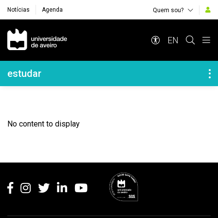
Notícias
Agenda
Quem sou?
Navegação Principal
EN
Navegação Lateral
estudar
No content to display
Rodapé