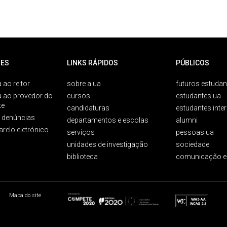
ES
LINKS RÁPIDOS
PÚBLICOS
 ao reitor
sobre a ua
futuros estudan
a ao provedor do
cursos
estudantes ua
te
candidaturas
estudantes inte
e denúncias
departamentos e escolas
alumni
arelo eletrónico
serviços
pessoas ua
unidades de investigação
sociedade
biblioteca
comunicação e
Mapa do site