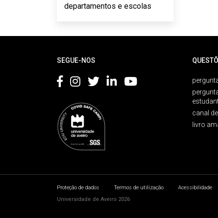
departamentos e escolas
Rodapé
SEGUE-NOS
QUESTÕ
pergunta
pergunt
estudan
canal d
livro am
Proteção de dados
Termos de utilização
Acessibilidade
Universidade de Aveiro 2026