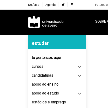
Notícias
Agenda
Futuros e
Navegação Principal
SOBRE 
Navegação Lateral
estudar
No content to display
tu pertences aqui
cursos
candidaturas
apoio ao ensino
apoio ao estudo
estágios e emprego