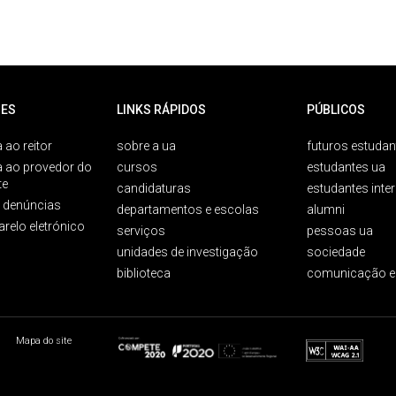
ES
LINKS RÁPIDOS
PÚBLICOS
 ao reitor
sobre a ua
futuros estudan
a ao provedor do
cursos
estudantes ua
te
candidaturas
estudantes inte
e denúncias
departamentos e escolas
alumni
arelo eletrónico
serviços
pessoas ua
unidades de investigação
sociedade
biblioteca
comunicação e
Mapa do site