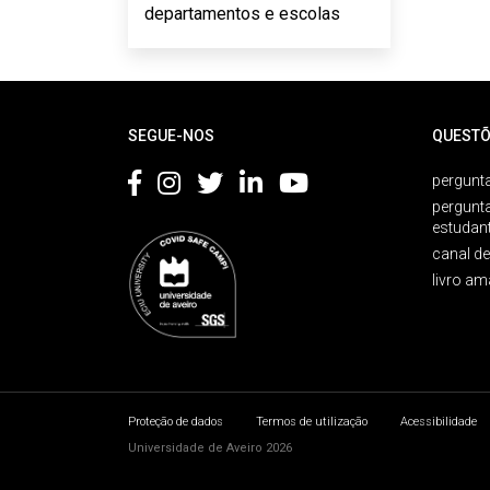
departamentos e escolas
Rodapé
SEGUE-NOS
QUESTÕ
pergunta
pergunt
estudan
canal d
livro am
Proteção de dados
Termos de utilização
Acessibilidade
Universidade de Aveiro 2026