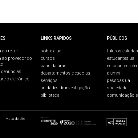
ES
LINKS RÁPIDOS
PÚBLICOS
 ao reitor
sobre a ua
futuros estudan
a ao provedor do
cursos
estudantes ua
te
candidaturas
estudantes inte
e denúncias
departamentos e escolas
alumni
arelo eletrónico
serviços
pessoas ua
unidades de investigação
sociedade
biblioteca
comunicação e
Mapa do site