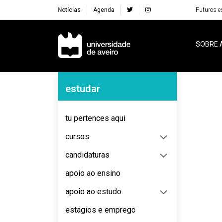
Notícias
Agenda
Futuros e
Navegação Principal
SOBRE 
Navegação Lateral
estudar
No content to display
tu pertences aqui
cursos
candidaturas
apoio ao ensino
apoio ao estudo
estágios e emprego