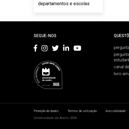
departamentos e escolas
Rodapé
SEGUE-NOS
QUESTÕ
pergunta
pergunt
estudan
canal d
livro am
Proteção de dados
Termos de utilização
Acessibilidade
Universidade de Aveiro 2026