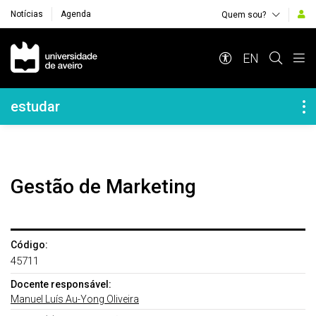
Notícias
Agenda
Quem sou?
Navegação Principal
EN
Navegação Lateral
estudar
Gestão de Marketing
Código:
45711
Docente responsável:
Manuel Luís Au-Yong Oliveira