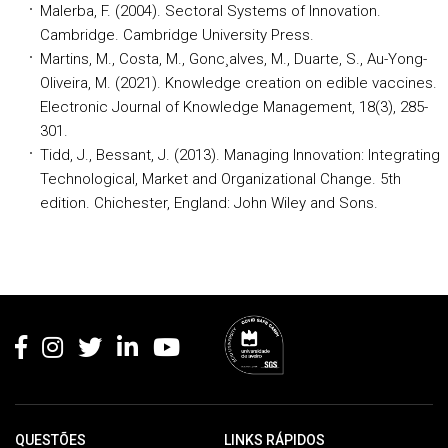
Malerba, F. (2004). Sectoral Systems of Innovation.
Cambridge. Cambridge University Press.
Martins, M., Costa, M., Gonc¸alves, M., Duarte, S., Au-Yong-
Oliveira, M. (2021). Knowledge creation on edible vaccines.
Electronic Journal of Knowledge Management, 18(3), 285-
301.
Tidd, J., Bessant, J. (2013). Managing Innovation: Integrating
Technological, Market and Organizational Change. 5th
edition. Chichester, England: John Wiley and Sons.
Rodapé
QUESTÕES
LINKS RÁPIDOS