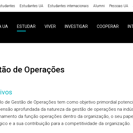
studantes
Estudantes UA
Estudantes internacionais
Alumni
Pessoas UA
A UA
ESTUDAR
VIVER
INVESTIGAR
COOPERAR
IN
stão de Operações
ivos
o de Gestão de Operações tem como objetivo primordial potenci
nsão aprofundada da natureza da gestão de operações na indúst
namento da função operações dentro da organização, o seu pape
gico e a sua contribuição para a competitividade da organização.