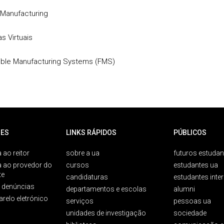
 Manufacturing
as Virtuais
xible Manufacturing Systems (FMS)
ES
LINKS RÁPIDOS
PÚBLICOS
 ao reitor
sobre a ua
futuros estudan
a ao provedor do
cursos
estudantes ua
te
candidaturas
estudantes inte
e denúncias
departamentos e escolas
alumni
arelo eletrónico
serviços
pessoas ua
unidades de investigação
sociedade