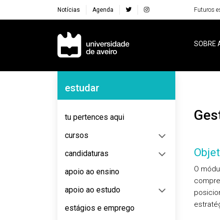
Notícias
Agenda
Futuros e
Navegação Principal
SOBRE 
Navegação Lateral
estudar
Ge
tu pertences aqui
cursos
Objet
candidaturas
O módul
apoio ao ensino
compree
apoio ao estudo
posicio
estraté
estágios e emprego