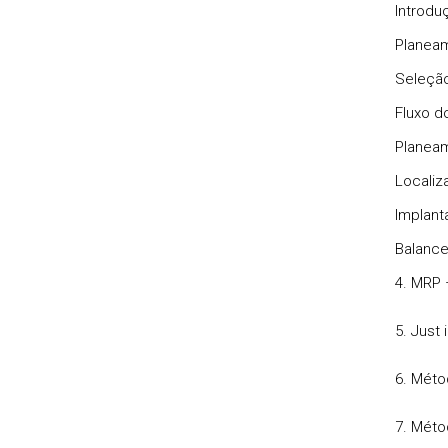
Introdu
Planeam
Seleção
Fluxo d
Planea
Localiz
Implanta
Balance
4. MRP 
5. Just
6. Mét
7. Mét