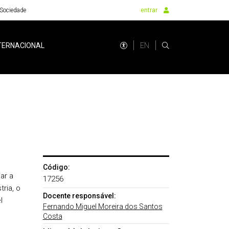
Sociedade
entrar
EN
TERNACIONAL
Código:
ar a
17256
ria, o
Docente responsável:
l
Fernando Miguel Moreira dos Santos
Costa