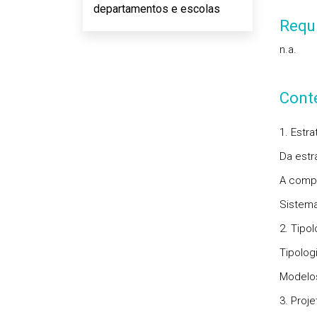
departamentos e escolas
Requi
n.a.
Cont
1. Estr
Da estr
A compe
Sistema
2. Tipo
Tipolog
Modelo
3. Proj