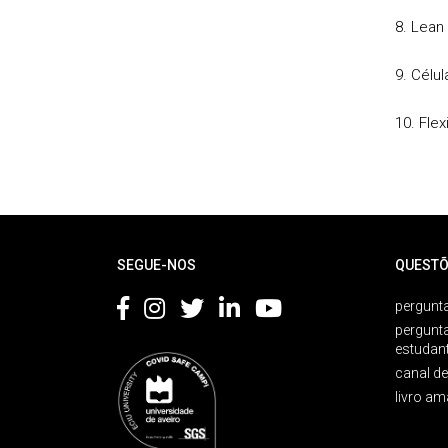
8. Lean
9. Célul
10. Fle
Rodapé
SEGUE-NOS
QUESTÕ
pergunta
pergunt
estudan
canal d
livro am