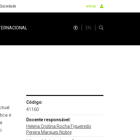
Sociedade
entrar
EN
TERNACIONAL
Código:
tual
41160
tica e
Docente responsável:
a
Helena Cristina Rocha Figueiredo
o
Pereira Marques Nobre