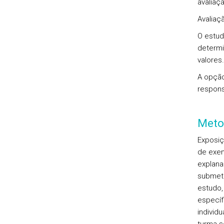
avaliaç
Avaliaç
O estud
determi
valores.
A
opção
respons
Meto
Exposiç
de exem
explana
submeti
estudo,
específ
individ