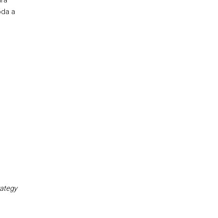
ara
oda a
rategy