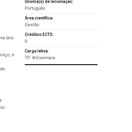
Idioma(s) de lecionação:
Português
Área científica:
Gestão
Créditos ECTS:
mia dos
6
Carga letiva:
rviço, e
TP: 4H/semana
 de
a
os;