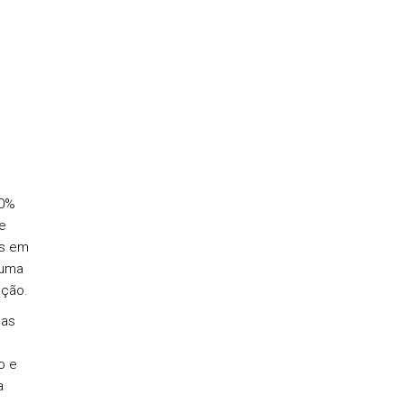
50%
e
es em
 uma
ação.
nas
o e
a