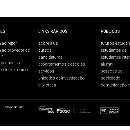
ES
LINKS RÁPIDOS
PÚBLICOS
 ao reitor
sobre a ua
futuros estudan
a ao provedor do
cursos
estudantes ua
te
candidaturas
estudantes inte
e denúncias
departamentos e escolas
alumni
arelo eletrónico
serviços
pessoas ua
unidades de investigação
sociedade
biblioteca
comunicação e
Mapa do site