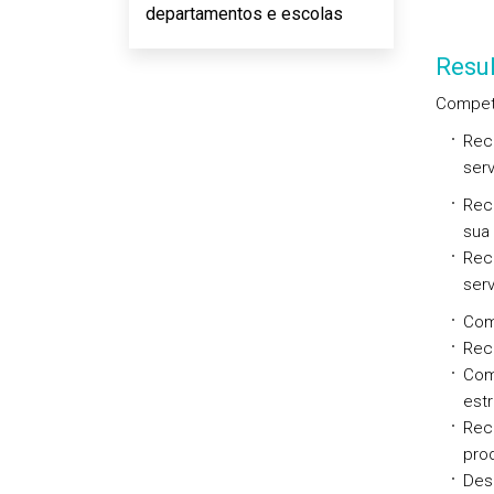
departamentos e escolas
Resu
Competê
Rec
serv
Reco
sua 
Rec
serv
Com
Rec
Com
est
Rec
prod
Des