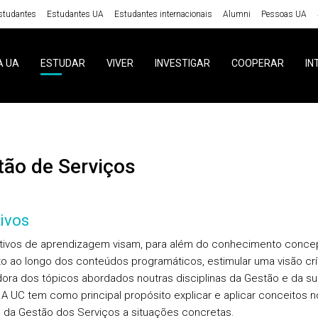
studantes
Estudantes UA
Estudantes internacionais
Alumni
Pessoas UA
A UA
ESTUDAR
VIVER
INVESTIGAR
COOPERAR
IN
stão de Serviços
ivos
tivos de aprendizagem visam, para além do conhecimento concep
o ao longo dos conteúdos programáticos, estimular uma visão crí
dora dos tópicos abordados noutras disciplinas da Gestão e da su
. A UC tem como principal propósito explicar e aplicar conceitos n
 da Gestão dos Serviços a situações concretas.