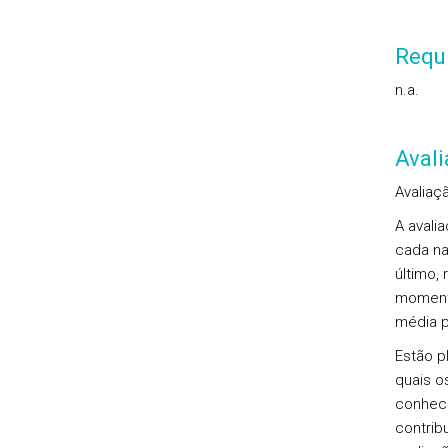
Requi
n.a.
Aval
Avaliaçã
A avali
cada na 
último,
momento
média p
Estão p
quais o
conheci
contrib