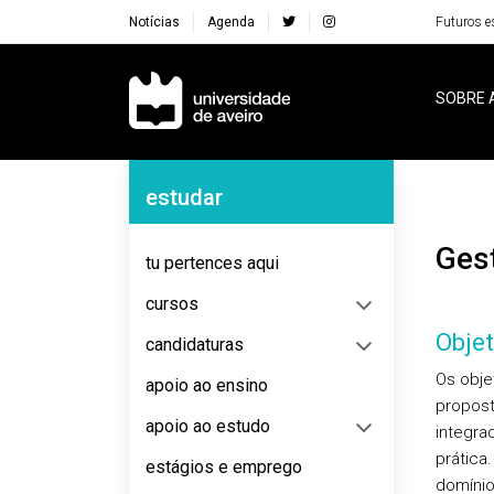
Notícias
Agenda
Futuros e
Navegação Principal
SOBRE 
Navegação Lateral
estudar
Ge
tu pertences aqui
cursos
Objet
candidaturas
Os obje
apoio ao ensino
propost
apoio ao estudo
integra
prática
estágios e emprego
domínio