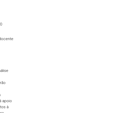
10
 docente
álise
rão
s
á apoio
tos à