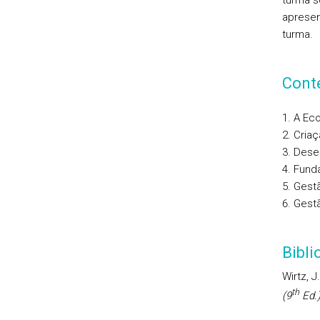
turma s
apresen
turma.
Cont
A Eco
Criaç
Desen
Fund
Gest
Gestã
Bibl
Wirtz, J
th
(9
Ed.)