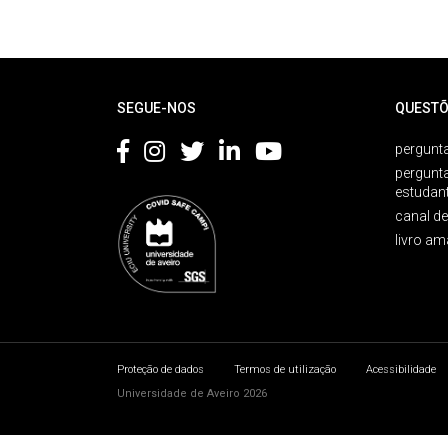
Rodapé
SEGUE-NOS
QUESTÕ
pergunta
pergunt
estudan
canal d
livro am
Proteção de dados
Termos de utilização
Acessibilidade
Universidade de Aveiro 2026