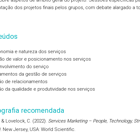
obre aspetos de âmbito geral do projeto. Sessões específicas p
tação dos projetos finais pelos grupos, com debate alargado a t
eúdos
nomia e natureza dos serviços
ão de valor e posicionamento nos serviços
volvimento do serviço
amentos da gestão de serviços
ão de relacionamentos
o da qualidade e produtividade nos serviços
iografia recomendada
. & Lovelock, C. (2022).
Services Marketing – People, Technology, St
.
New Jersey, USA: World Scientific.