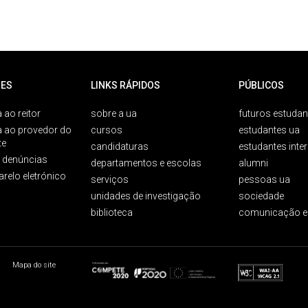
ES
LINKS RÁPIDOS
PÚBLICOS
 ao reitor
sobre a ua
futuros estudan
a ao provedor do
cursos
estudantes ua
te
candidaturas
estudantes inte
e denúncias
departamentos e escolas
alumni
arelo eletrónico
serviços
pessoas ua
unidades de investigação
sociedade
biblioteca
comunicação e
Mapa do site