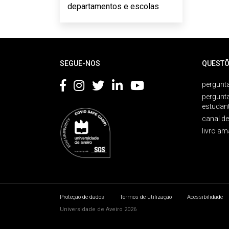
departamentos e escolas
Rodapé
SEGUE-NOS
QUESTÕ
pergunta
pergunt
estudan
canal d
livro am
Proteção de dados
Termos de utilização
Acessibilidade
Universidade de Aveiro 2026