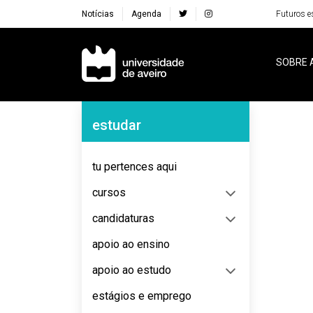
Notícias
Agenda
Futuros e
Navegação Principal
SOBRE 
Navegação Lateral
estudar
No content to display
tu pertences aqui
cursos
candidaturas
apoio ao ensino
apoio ao estudo
estágios e emprego