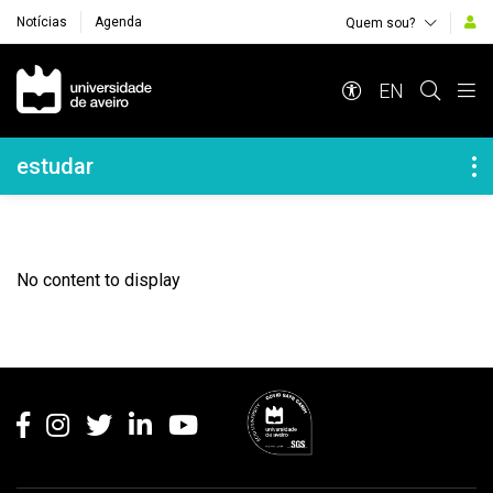
Notícias
Agenda
Quem sou?
Navegação Principal
EN
Navegação Lateral
estudar
No content to display
Rodapé