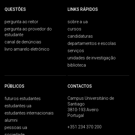
QUESTÕES
LINKS RÁPIDOS
pergunta ao reitor
sobre a ua
pergunta ao provedor do
cursos
estudante
candidaturas
canal de denúncias
departamentos e escolas
livro amarelo eletrónico
serviços
unidades de investigação
biblioteca
PÚBLICOS
CONTACTOS
Campus Universitário de
futuros estudantes
Santiago
estudantes ua
3810-193 Aveiro
estudantes internacionais
Portugal
alumni
+351 234 370 200
pessoas ua
sociedade