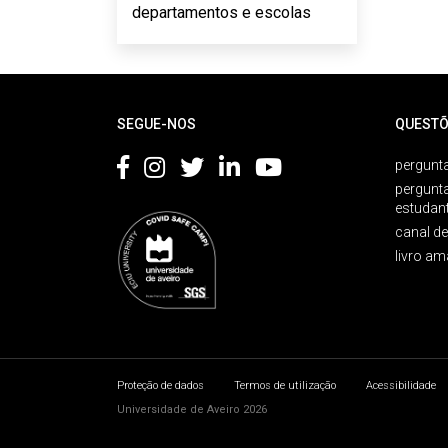
departamentos e escolas
Rodapé
SEGUE-NOS
QUESTÕ
pergunta
pergunt
estudan
canal d
livro am
Proteção de dados
Termos de utilização
Acessibilidade
Universidade de Aveiro 2026