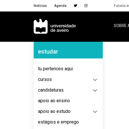
Notícias
Agenda
Futuros e
Navegação Principal
SOBRE 
Navegação Lateral
estudar
No content to display
tu pertences aqui
cursos
candidaturas
apoio ao ensino
apoio ao estudo
estágios e emprego