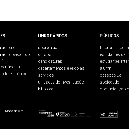
ES
LINKS RÁPIDOS
PÚBLICOS
 ao reitor
sobre a ua
futuros estudan
a ao provedor do
cursos
estudantes ua
te
candidaturas
estudantes inte
e denúncias
departamentos e escolas
alumni
arelo eletrónico
serviços
pessoas ua
unidades de investigação
sociedade
biblioteca
comunicação e
Mapa do site