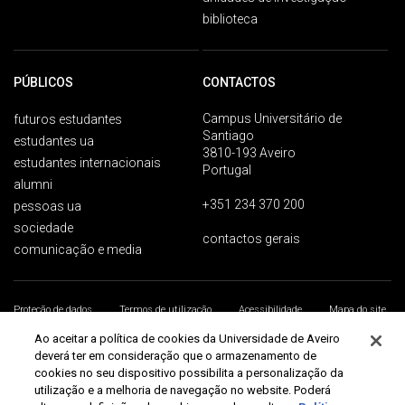
biblioteca
PÚBLICOS
CONTACTOS
Campus Universitário de
futuros estudantes
Santiago
estudantes ua
3810-193 Aveiro
estudantes internacionais
Portugal
alumni
+351 234 370 200
pessoas ua
sociedade
contactos gerais
comunicação e media
Proteção de dados
Termos de utilização
Acessibilidade
Mapa do site
Universidade de Aveiro 2026
Ao aceitar a política de cookies da Universidade de Aveiro
deverá ter em consideração que o armazenamento de
cookies no seu dispositivo possibilita a personalização da
utilização e a melhoria de navegação no website. Poderá