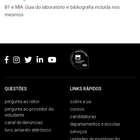
B1 e MIA: Guia do laboratório e bibliografia incluída nos
mesmos.
Rodapé
QUESTÕES
LINKS RÁPIDOS
pergunta ao reitor
sobre a ua
pergunta ao provedor do
cursos
estudante
candidaturas
canal de denúncias
departamentos e escolas
livro amarelo eletrónico
serviços
unidades de investigação