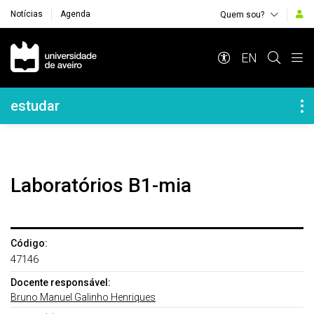
Notícias
Agenda
Quem sou?
Navegação Principal
EN
Navegação Lateral
estudar
Laboratórios B1-mia
Código:
47146
Docente responsável:
Bruno Manuel Galinho Henriques