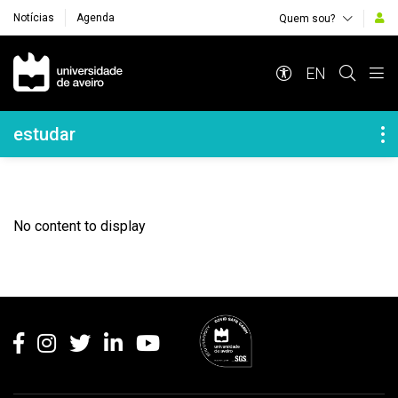
Notícias
Agenda
Quem sou?
Navegação Principal
EN
Navegação Lateral
estudar
No content to display
Rodapé