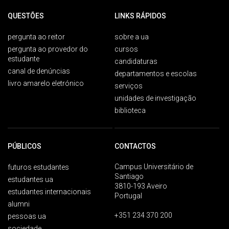
QUESTÕES
LINKS RÁPIDOS
pergunta ao reitor
sobre a ua
pergunta ao provedor do
cursos
estudante
candidaturas
canal de denúncias
departamentos e escolas
livro amarelo eletrónico
serviços
unidades de investigação
biblioteca
PÚBLICOS
CONTACTOS
Campus Universitário de
futuros estudantes
Santiago
estudantes ua
3810-193 Aveiro
estudantes internacionais
Portugal
alumni
+351 234 370 200
pessoas ua
sociedade