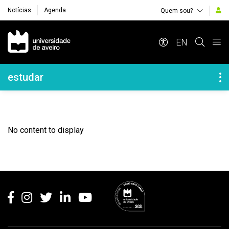
Notícias
Agenda
Quem sou?
Navegação Principal
EN
Navegação Lateral
estudar
No content to display
Rodapé