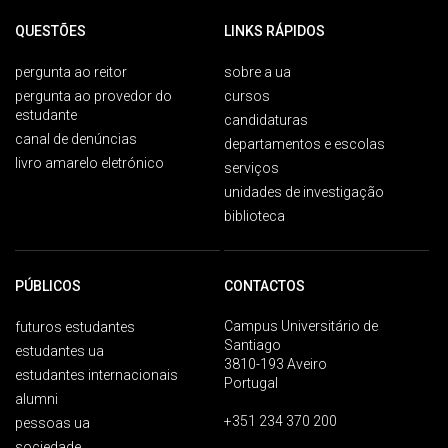
QUESTÕES
LINKS RÁPIDOS
pergunta ao reitor
sobre a ua
pergunta ao provedor do
cursos
estudante
candidaturas
canal de denúncias
departamentos e escolas
livro amarelo eletrónico
serviços
unidades de investigação
biblioteca
PÚBLICOS
CONTACTOS
Campus Universitário de
futuros estudantes
Santiago
estudantes ua
3810-193 Aveiro
estudantes internacionais
Portugal
alumni
+351 234 370 200
pessoas ua
sociedade