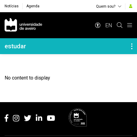
Notícias
Agenda
Quem sou?
Navegação Principal
EN
Navegação Lateral
estudar
No content to display
Rodapé