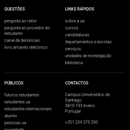
QUESTÕES
LINKS RÁPIDOS
pergunta ao reitor
sobre a ua
pergunta ao provedor do
cursos
estudante
candidaturas
canal de denúncias
departamentos e escolas
livro amarelo eletrónico
serviços
unidades de investigação
biblioteca
PÚBLICOS
CONTACTOS
Campus Universitário de
futuros estudantes
Santiago
estudantes ua
3810-193 Aveiro
estudantes internacionais
Portugal
alumni
+351 234 370 200
pessoas ua
sociedade