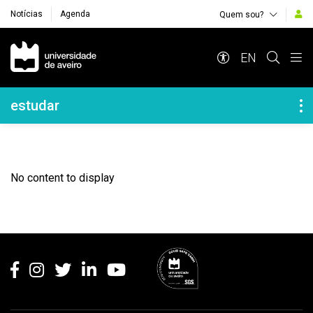
Notícias
Agenda
Quem sou?
Navegação Principal
EN
Navegação Lateral
estudar
No content to display
Rodapé