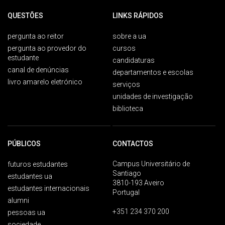
QUESTÕES
LINKS RÁPIDOS
pergunta ao reitor
sobre a ua
pergunta ao provedor do
cursos
estudante
candidaturas
canal de denúncias
departamentos e escolas
livro amarelo eletrónico
serviços
unidades de investigação
biblioteca
PÚBLICOS
CONTACTOS
Campus Universitário de
futuros estudantes
Santiago
estudantes ua
3810-193 Aveiro
estudantes internacionais
Portugal
alumni
+351 234 370 200
pessoas ua
sociedade