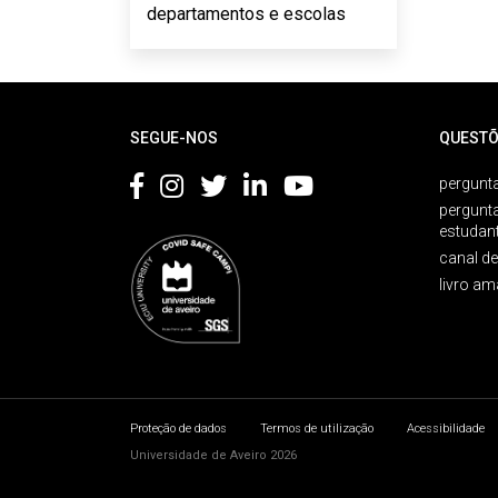
departamentos e escolas
Rodapé
SEGUE-NOS
QUESTÕ
pergunta
pergunt
estudan
canal d
livro am
Proteção de dados
Termos de utilização
Acessibilidade
Universidade de Aveiro 2026