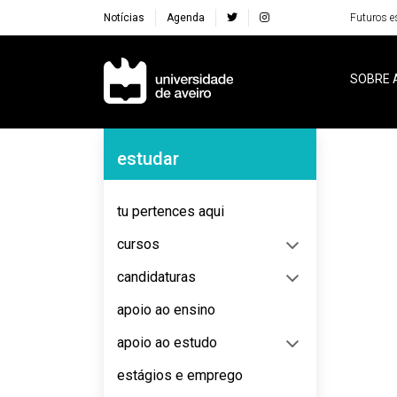
Notícias
Agenda
Futuros e
Navegação Principal
SOBRE 
Navegação Lateral
estudar
No content to display
tu pertences aqui
cursos
candidaturas
apoio ao ensino
apoio ao estudo
estágios e emprego