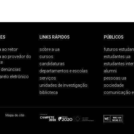
ES
LINKS RÁPIDOS
PÚBLICOS
 ao reitor
sobre a ua
futuros estudan
a ao provedor do
cursos
estudantes ua
te
candidaturas
estudantes inte
e denúncias
departamentos e escolas
alumni
arelo eletrónico
serviços
pessoas ua
unidades de investigação
sociedade
biblioteca
comunicação e
Mapa do site