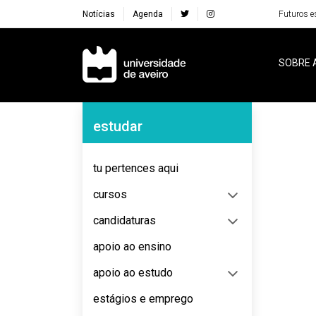
Notícias
Agenda
Futuros e
Navegação Principal
SOBRE 
Navegação Lateral
estudar
No content to display
tu pertences aqui
cursos
candidaturas
apoio ao ensino
apoio ao estudo
estágios e emprego