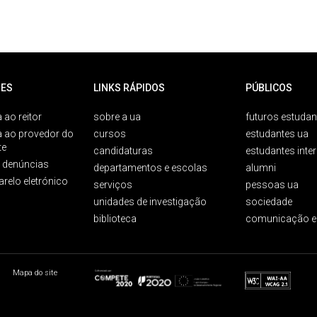
ES
LINKS RÁPIDOS
PÚBLICOS
 ao reitor
sobre a ua
futuros estudan
a ao provedor do
cursos
estudantes ua
te
candidaturas
estudantes inte
e denúncias
departamentos e escolas
alumni
arelo eletrónico
serviços
pessoas ua
unidades de investigação
sociedade
biblioteca
comunicação e
Mapa do site