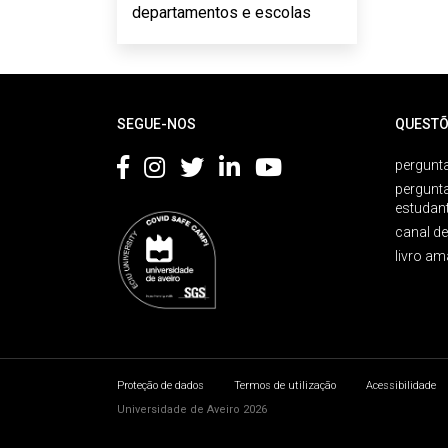
departamentos e escolas
Rodapé
SEGUE-NOS
QUESTÕ
pergunta
pergunt
estudan
canal d
livro am
Proteção de dados
Termos de utilização
Acessibilidade
Universidade de Aveiro 2026