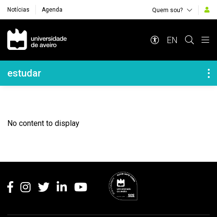
Notícias
Agenda
Quem sou?
Navegação Principal
EN
Navegação Lateral
estudar
No content to display
Rodapé