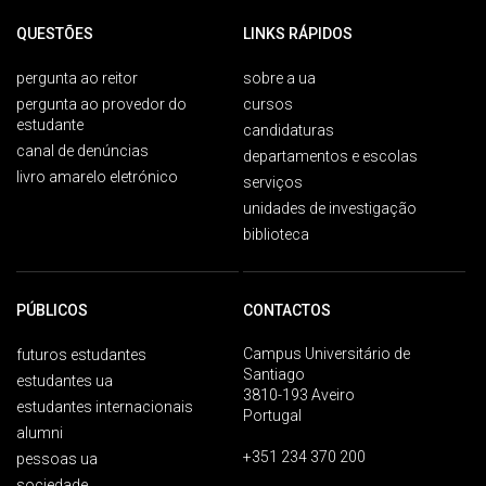
QUESTÕES
LINKS RÁPIDOS
pergunta ao reitor
sobre a ua
pergunta ao provedor do
cursos
estudante
candidaturas
canal de denúncias
departamentos e escolas
livro amarelo eletrónico
serviços
unidades de investigação
biblioteca
PÚBLICOS
CONTACTOS
Campus Universitário de
futuros estudantes
Santiago
estudantes ua
3810-193 Aveiro
estudantes internacionais
Portugal
alumni
+351 234 370 200
pessoas ua
sociedade