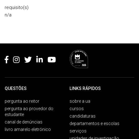
requisito(s)
n/a
Rodapé
QUESTÕES
LINKS RÁPIDOS
pergunta ao reitor
sobre a ua
pergunta ao provedor do
cursos
estudante
candidaturas
canal de denúncias
departamentos e escolas
livro amarelo eletrónico
serviços
unidades de investigação