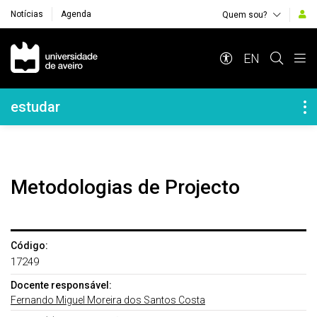
Notícias
Agenda
Quem sou?
Navegação Principal
EN
Navegação Lateral
estudar
Metodologias de Projecto
Código:
17249
Docente responsável:
Fernando Miguel Moreira dos Santos Costa