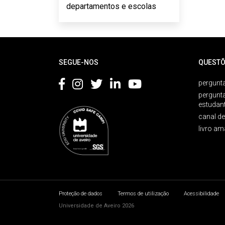
departamentos e escolas
Rodapé
SEGUE-NOS
QUESTÕ
pergunta
pergunt
estudan
canal d
livro am
Proteção de dados
Termos de utilização
Acessibilidade
Universidade de Aveiro 2026