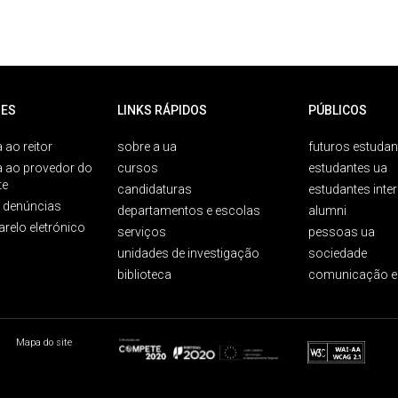
ES
LINKS RÁPIDOS
PÚBLICOS
 ao reitor
sobre a ua
futuros estudan
a ao provedor do
cursos
estudantes ua
te
candidaturas
estudantes inte
e denúncias
departamentos e escolas
alumni
arelo eletrónico
serviços
pessoas ua
unidades de investigação
sociedade
biblioteca
comunicação e
Mapa do site