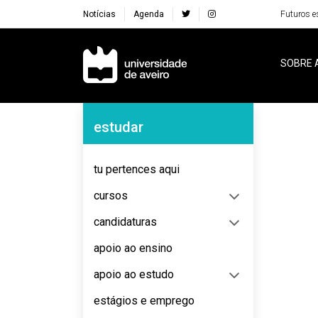
Notícias
Agenda
Futuros e
Navegação Principal
SOBRE 
Navegação Lateral
estudar
No content to display
tu pertences aqui
cursos
candidaturas
apoio ao ensino
apoio ao estudo
estágios e emprego