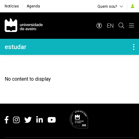
Notícias
Agenda
Quem sou?
Navegação Principal
EN
Navegação Lateral
estudar
No content to display
Rodapé