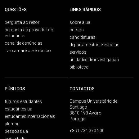
QUESTÕES
LINKS RÁPIDOS
pergunta ao reitor
sobre a ua
pergunta ao provedor do
cursos
estudante
candidaturas
canal de denúncias
departamentos e escolas
livro amarelo eletrónico
serviços
unidades de investigação
biblioteca
PÚBLICOS
CONTACTOS
Campus Universitário de
futuros estudantes
Santiago
estudantes ua
3810-193 Aveiro
estudantes internacionais
Portugal
alumni
+351 234 370 200
pessoas ua
sociedade