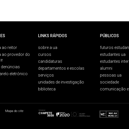
ES
LINKS RÁPIDOS
PÚBLICOS
 ao reitor
sobre a ua
futuros estudan
a ao provedor do
cursos
estudantes ua
te
candidaturas
estudantes inte
e denúncias
departamentos e escolas
alumni
arelo eletrónico
serviços
pessoas ua
unidades de investigação
sociedade
biblioteca
comunicação e
Mapa do site