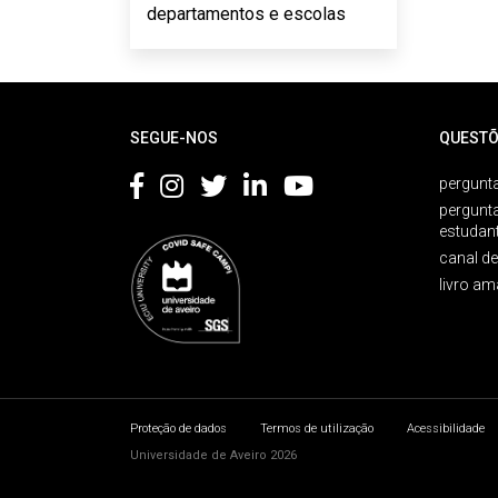
departamentos e escolas
Rodapé
SEGUE-NOS
QUESTÕ
pergunta
pergunt
estudan
canal d
livro am
Proteção de dados
Termos de utilização
Acessibilidade
Universidade de Aveiro 2026