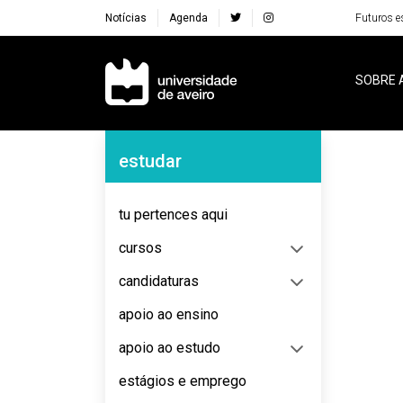
Notícias
Agenda
Futuros e
Navegação Principal
SOBRE 
Navegação Lateral
estudar
No content to display
tu pertences aqui
cursos
candidaturas
apoio ao ensino
apoio ao estudo
estágios e emprego