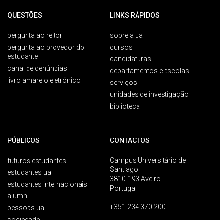
QUESTÕES
LINKS RÁPIDOS
pergunta ao reitor
sobre a ua
pergunta ao provedor do
cursos
estudante
candidaturas
canal de denúncias
departamentos e escolas
livro amarelo eletrónico
serviços
unidades de investigação
biblioteca
PÚBLICOS
CONTACTOS
Campus Universitário de
futuros estudantes
Santiago
estudantes ua
3810-193 Aveiro
estudantes internacionais
Portugal
alumni
+351 234 370 200
pessoas ua
sociedade