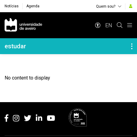
Notícias
Agenda
Quem sou?
Navegação Principal
EN
Navegação Lateral
estudar
No content to display
Rodapé