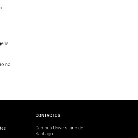
a
e
gens
ão no
CONTACTOS
Campus Universitário de
tes
Santiago