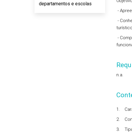
Objetivo
departamentos e escolas
- Apree
- Conhe
turístico
- Compr
funcion
Requi
n.a.
Cont
1. Cara
2. Conc
3. Tipo