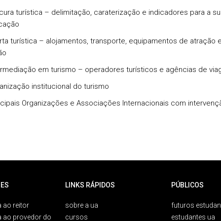
ura turística – delimitação, caraterização e indicadores para a su
icação
ta turística – alojamentos, transporte, equipamentos de atração 
ão
rmediação em turismo – operadores turísticos e agências de via
nização institucional do turismo
cipais Organizações e Associações Internacionais com intervenç
ES
LINKS RÁPIDOS
PÚBLICOS
 ao reitor
sobre a ua
futuros estudan
a ao provedor do
cursos
estudantes ua