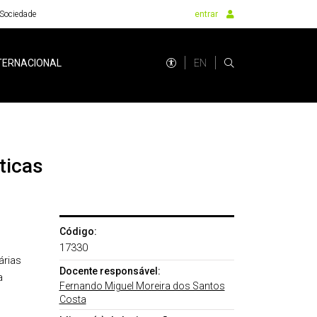
Sociedade
entrar
EN
TERNACIONAL
ticas
Código:
17330
árias
Docente responsável:
a
Fernando Miguel Moreira dos Santos
Costa