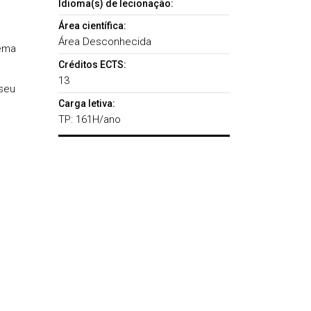
Idioma(s) de lecionação:
Área científica:
Área Desconhecida
ema
Créditos ECTS:
13
seu
Carga letiva:
TP: 161H/ano