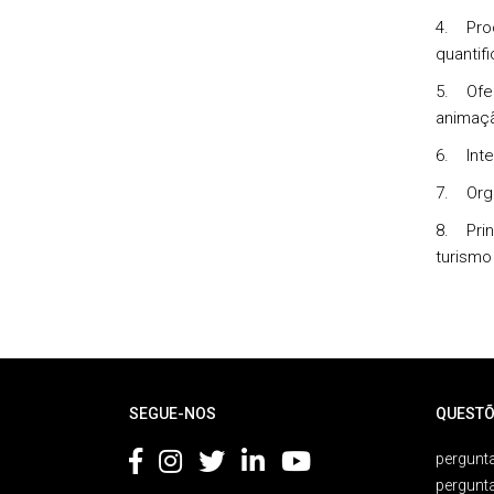
4. Proc
quantif
5. Ofer
animaç
6. Inte
7. Orga
8. Prin
turismo
Rodapé
SEGUE-NOS
QUESTÕ
pergunta
pergunt