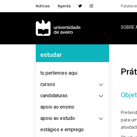
Notícias
Agenda
Futuros e
Navegação Principal
SOBRE 
Navegação Lateral
estudar
Pr
tu pertences aqui
cursos
Objet
candidaturas
apoio ao ensino
Pretend
apoio ao estudo
para um
atividad
estágios e emprego