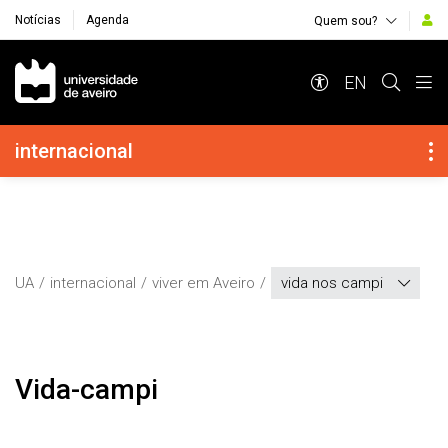
Notícias
Agenda
Quem sou?
Navegação Principal
EN
Navegação Lateral
internacional
UA
internacional
viver em Aveiro
vida nos campi
vida-campi