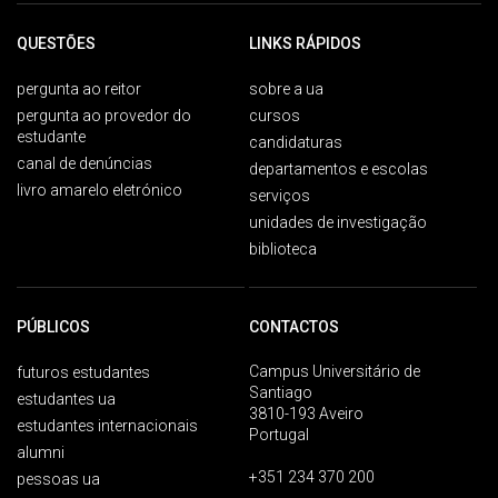
QUESTÕES
LINKS RÁPIDOS
pergunta ao reitor
sobre a ua
pergunta ao provedor do
cursos
estudante
candidaturas
canal de denúncias
departamentos e escolas
livro amarelo eletrónico
serviços
unidades de investigação
biblioteca
PÚBLICOS
CONTACTOS
Campus Universitário de
futuros estudantes
Santiago
estudantes ua
3810-193 Aveiro
estudantes internacionais
Portugal
alumni
+351 234 370 200
pessoas ua