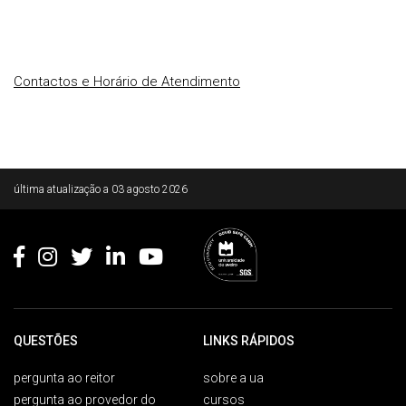
Contactos e Horário de Atendimento
Rodapé
última atualização a
03 agosto 2026
QUESTÕES
LINKS RÁPIDOS
pergunta ao reitor
sobre a ua
pergunta ao provedor do
cursos