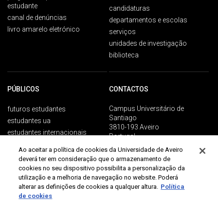
estudante
candidaturas
canal de denúncias
departamentos e escolas
livro amarelo eletrónico
serviços
unidades de investigação
biblioteca
PÚBLICOS
CONTACTOS
Campus Universitário de
futuros estudantes
Santiago
estudantes ua
3810-193 Aveiro
estudantes internacionais
Portugal
alumni
Ao aceitar a política de cookies da Universidade de Aveiro
+351 234 370 200
pessoas ua
deverá ter em consideração que o armazenamento de
sociedade
cookies no seu dispositivo possibilita a personalização da
contactos gerais
utilização e a melhoria de navegação no website. Poderá
comunicação e media
alterar as definições de cookies a qualquer altura.
Política
de cookies
Proteção de dados
Termos de utilização
Acessibilidade
Mapa do site