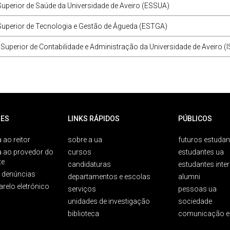
uperior de Saúde da Universidade de Aveiro (ESSUA)
Superior de Tecnologia e Gestão de Águeda (ESTGA)
o Superior de Contabilidade e Administração da Universidade de Aveiro (
ES
LINKS RÁPIDOS
PÚBLICOS
 ao reitor
sobre a ua
futuros estudan
a ao provedor do
cursos
estudantes ua
te
candidaturas
estudantes inte
e denúncias
departamentos e escolas
alumni
arelo eletrónico
serviços
pessoas ua
unidades de investigação
sociedade
biblioteca
comunicação e