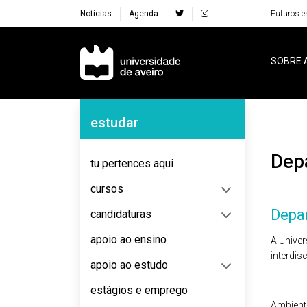
Notícias
Agenda
Futuros e
Navegação Principal
SOBRE 
Navegação Lateral
estudar
De
tu pertences aqui
cursos
Dep
candidaturas
apoio ao ensino
A Univer
interdis
apoio ao estudo
estágios e emprego
Ambient