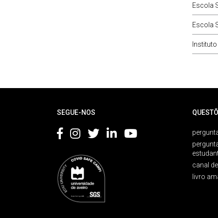
Escola S
Escola 
Institut
Rodapé
SEGUE-NOS
QUESTÕ
pergunta
pergunt
estudan
canal d
livro am