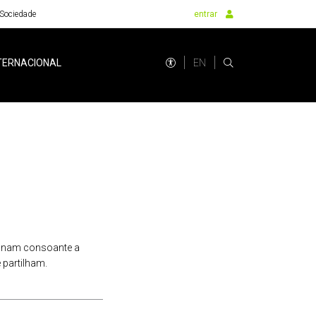
Sociedade
entrar
EN
TERNACIONAL
cionam consoante a
 partilham.