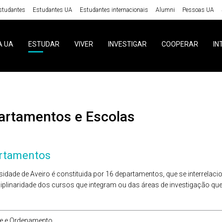
studantes
Estudantes UA
Estudantes internacionais
Alumni
Pessoas UA
A UA
ESTUDAR
VIVER
INVESTIGAR
COOPERAR
IN
partamentos e Escolas
artamentos
sidade de Aveiro é constituida por 16 departamentos, que se interrela
ciplinaridade dos cursos que integram ou das áreas de investigação que
e e Ordenamento