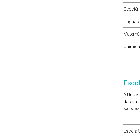
Geociên
Línguas 
Matemát
Química
Esco
A Univer
das suas
satisfaz
Escola S