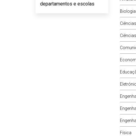
departamentos e escolas
Biologia
Ciência
Ciências
Comunic
Economia
Educaçã
Eletróni
Engenhar
Engenhar
Engenha
Física